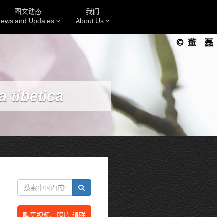
图文动态
我们
ews and Updates
About Us
 tibetica
购买视频、照片 请联