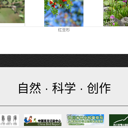
红豆杉
自然 · 科学 · 创作