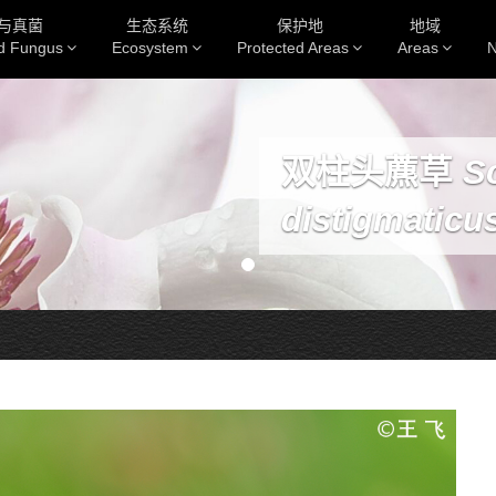
与真菌
生态系统
保护地
地域
nd Fungus
Ecosystem
Protected Areas
Areas
N
双柱头藨草
S
distigmaticu