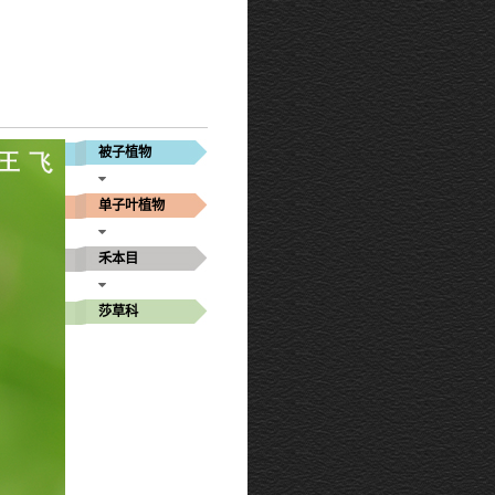
被子植物
单子叶植物
禾本目
莎草科