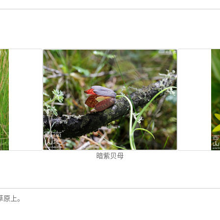
暗紫贝母
山草原上。