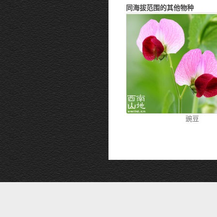
同海拔范围的其他物种
豌豆