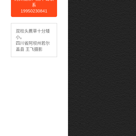
系
19950230841
双柱头藨草十分矮
小。
四川省阿坝州若尔
盖县 王飞摄影