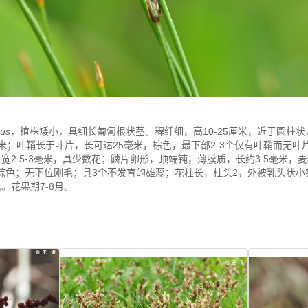
cus
，植株矮小，具细长匍匐根状茎。稈纤细，高10-25厘米，近于圆柱
米；叶鞘长于叶片，长可达25毫米，棕色，最下部2-3个仅有叶鞘而无
宽2.5-3毫米，具少数花；鳞片卵形，顶端钝，薄膜质，长约3.5毫米，
棕色；无下位刚毛；具3个不发育的雄蕊；花柱长，柱头2，外被乳头状小
。花果期7-8月。