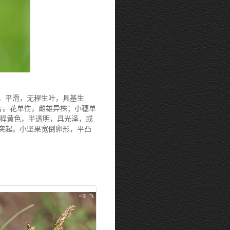
状，平滑，无稈生叶，具基生
叶片。花单性，雌雄异株；小穗单
麦稈黄色，半透明，具光泽，或
突起。小坚果宽倒卵形，平凸