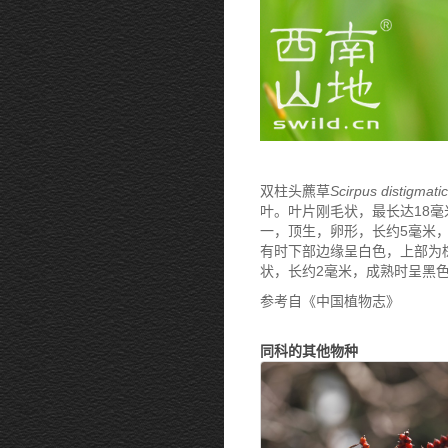
双柱头藨草
Scirpus distigmati
叶。叶片刚毛状，最长达18毫
一，顶生，卵形，长约5毫米，
有时下部边缘呈白色，上部为
状，长约2毫米，成熟时呈黑色
参考自《中国植物志》
同科的其他物种