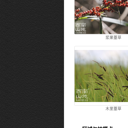
浆果薹草
木里薹草