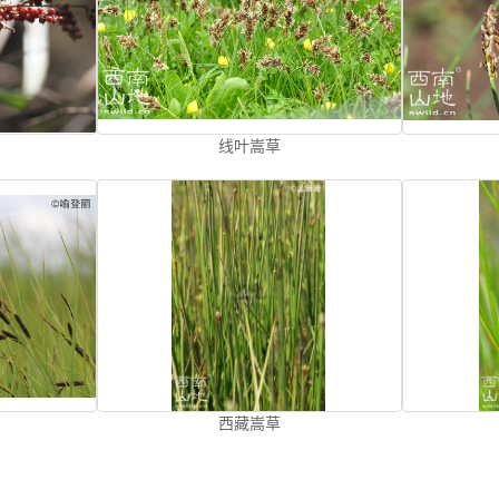
线叶嵩草
西藏嵩草