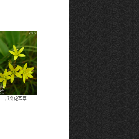
爪瓣虎耳草