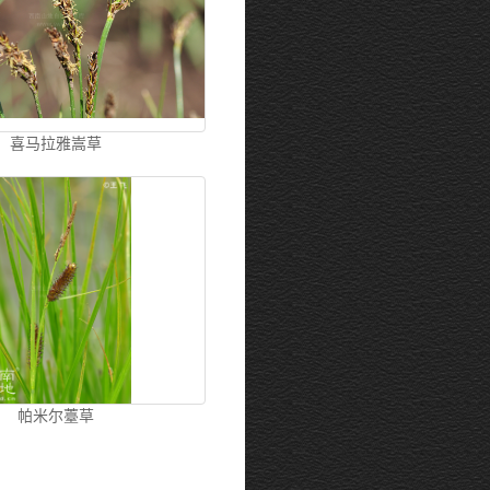
喜马拉雅嵩草
帕米尔薹草