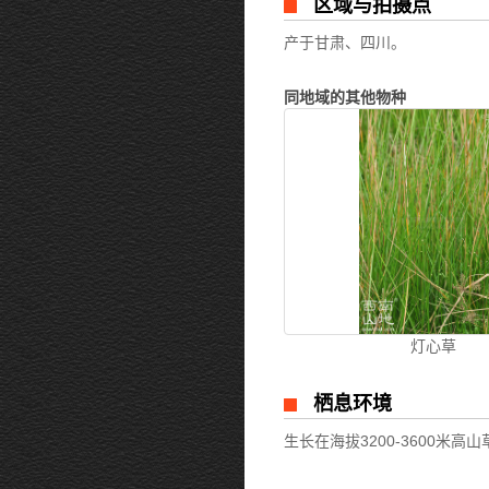
区域与拍摄点
产于甘肃、四川。
同地域的其他物种
灯心草
栖息环境
生长在海拔3200-3600米高