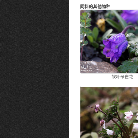
同科的其他物种
软叶翠雀花