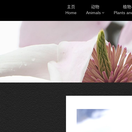
主页
动物
植物
Home
Animals
Plants a