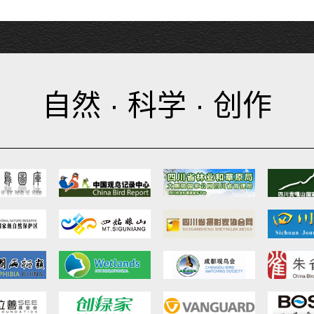
自然 · 科学 · 创作