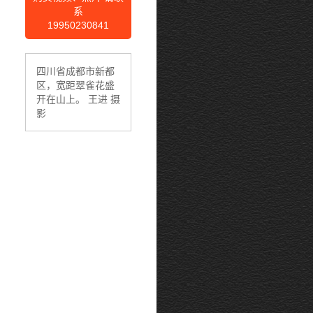
系
19950230841
四川省成都市新都
区，宽距翠雀花盛
开在山上。 王进 摄
影