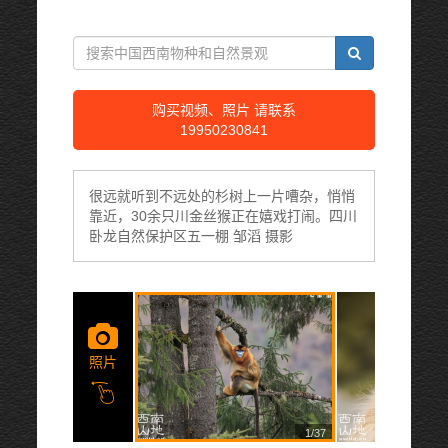
购买视频、照片 请联系
19950230841
很远就听到不远处的杉树上一片嘈杂，悄悄
靠近，30余只川金丝猴正在嬉戏打闹。四川
卧龙自然保护区五一棚 邹滔 摄影
照片
1/37