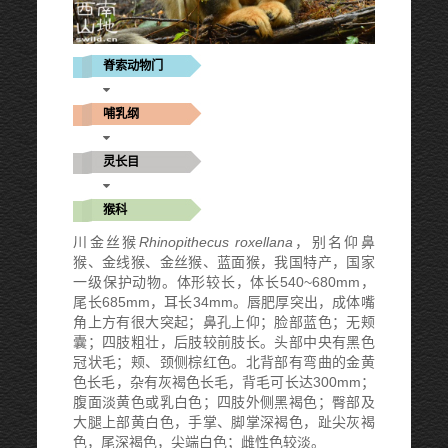
脊索动物门
哺乳纲
灵长目
猴科
川金丝猴
Rhinopithecus roxellana
，别名仰鼻
猴、金线猴、金丝猴、蓝面猴，我国特产，国家
一级保护动物。体形较长，体长540~680mm，
尾长685mm，耳长34mm。唇肥厚突出，成体嘴
角上方有很大突起；鼻孔上仰；脸部蓝色；无颊
囊；四肢粗壮，后肢较前肢长。头部中央有黑色
冠状毛；颊、颈侧棕红色。北背部有弯曲的金黄
色长毛，杂有灰褐色长毛，背毛可长达300mm；
腹面淡黄色或乳白色；四肢外侧黑褐色；臀部及
大腿上部黄白色，手掌、脚掌深褐色，趾尖灰褐
色，尾深褐色，尖端白色；雌性色较淡。