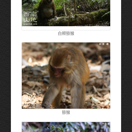
白颊猕猴
猕猴