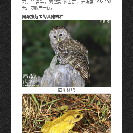
花、竹笋等。繁殖期不固定，妊娠期193~203
天，每胎产一仔。
同海拔范围的其他物种
四川林鸮