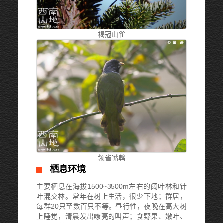
褐冠山雀
领雀嘴鹎
栖息环境
主要栖息在海拔1500~3500m左右的阔叶林和针
叶混交林。常年在树上生活，很少下地；群居，
每群20只至数百只不等。昼行性，夜晚在高大树
上睡觉，清晨发出嘹亮的叫声；食野果、嫩叶、