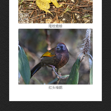
隆枕蟾蜍
红头噪鹛