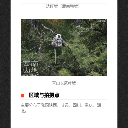
达旺猴（藏南猕猴）
喜山长尾叶猴
区域与拍摄点
主要分布于我国陕西、甘肃、四川、重庆、湖
北。