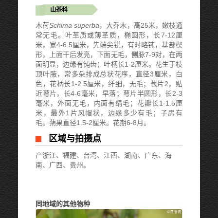
山茶科
木荷
Schima superba
，大乔木，高25米，嫩枝通
常无毛。叶革质或薄革质，椭圆形，长7-12厘
米，宽4-6.5厘米，先端尖锐，有时略钝，基部楔
形，上面干后发亮，下面无毛，侧脉7-9对，在两
面明显，边缘有钝齿；叶柄长1-2厘米。花生于枝
顶叶腋，常多朵排成总状花序，直径3厘米，白
色，花柄长1-2.5厘米，纤细，无毛；苞片2，贴
近萼片，长4-6毫米，早落；萼片半圆形，长2-3
毫米，外面无毛，内面有绢毛；花瓣长1-1.5厘
米，最外1片风帽状，边缘多少有毛；子房有
毛。蒴果直径1.5-2厘米。花期6-8月。
区域与拍摄点
产浙江、福建、台湾、江西、湖南、广东、海
南、广西、贵州。
同地域的其他物种