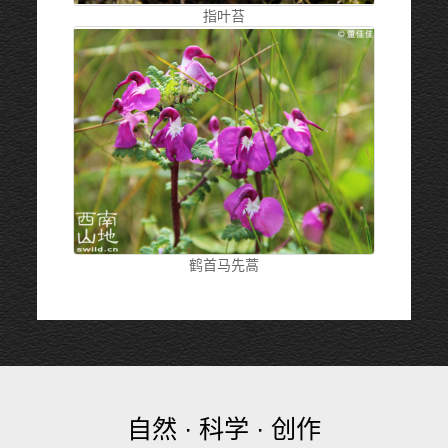
指叶苔
鹤首马先蒿
自然 · 科学 · 创作