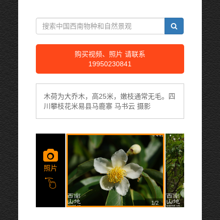
购买视频、照片 请联系
19950230841
木荷为大乔木，高25米，嫩枝通常无毛。四
川攀枝花米易县马鹿寨 马书云 摄影
照片
1/2