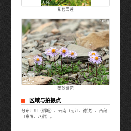
紫苞雪莲
萎软紫菀
区域与拍摄点
分布四川（稻城）、云南（丽江、德钦）、西藏
（察隅、八宿）。