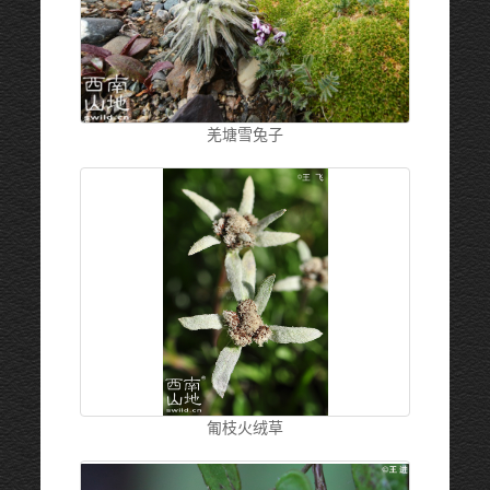
羌塘雪兔子
匍枝火绒草