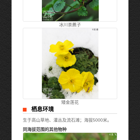
冰川茶藨子
矮金莲花
栖息环境
生于高山草地、灌丛及流石滩；海拔5000米。
同海拔范围的其他物种