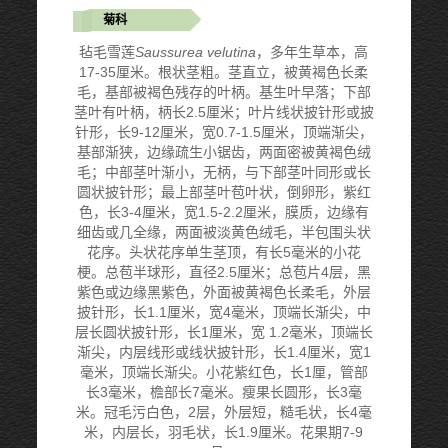
菊科
毡毛雪莲
Saussurea velutina
，多年生草本，高
17-35厘米。根状茎粗。茎直立，被黄褐色长柔
毛，基部被褐色残存的叶柄。基生叶早落；下部
茎叶有叶柄，柄长2.5厘米；叶片线状披针形或披
针形，长9-12厘米，宽0.7-1.5厘米，顶端渐尖，
基部渐狭，边缘疏生小锯齿，两面密被黄褐色绒
毛；中部茎叶渐小，无柄，与下部茎叶同形或长
圆状披针形；最上部茎叶苞叶状，倒卵形，紫红
色，长3-4厘米，宽1.5-2.2厘米，膜质，边缘有
细齿或几全缘，两面被淡黄色绒毛，半包围头状
花序。头状花序单生茎顶，有长5毫米的小花
梗。总苞半球形，直径2.5厘米；总苞片4层，黑
紫色或边缘黑紫色，外面被黄褐色长柔毛，外层
披针形，长1.1厘米，宽4毫米，顶端长渐尖，中
层长圆状披针形，长1厘米，宽 1.2毫米，顶端长
渐尖，内层线形或线状披针形，长1.4厘米，宽1
毫米，顶端长渐尖。小花紫红色，长1厘，管部
长3毫米，檐部长7毫米。瘦果长圆形，长3毫
米。冠毛污白色，2层，外层短，糙毛状，长4毫
米，内层长，羽毛状，长1.9厘米。花果期7-9