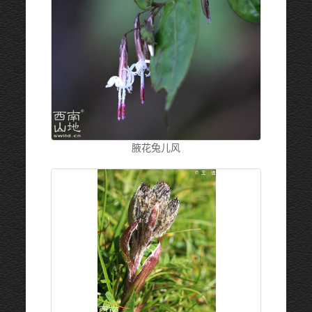
腋花兔儿风