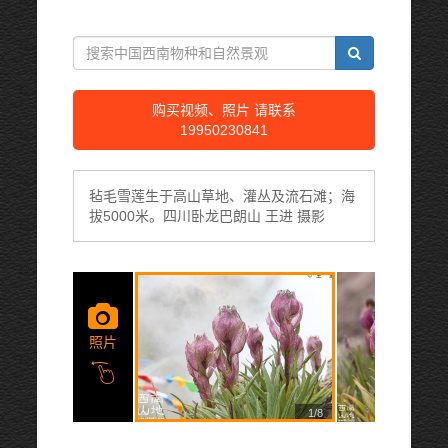
购买视频、照片 请联系
19950230841
毡毛雪莲生于高山草地、灌丛及流石滩；海
拔5000米。四川卧龙巴朗山 王进 摄影
照片
1/8
2/8