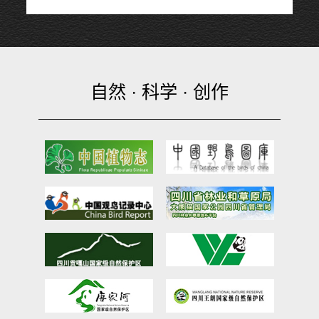
自然 · 科学 · 创作