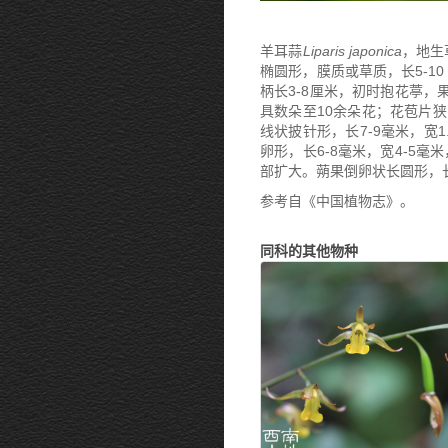
羊耳蒜
Liparis japonica
，地生
椭圆形，膜质或草质，长5-10
柄长3-8厘米，初时抱花葶，
具数朵至10余朵花；花苞片狭
线状披针形，长7-9毫米，宽1
卵形，长6-8毫米，宽4-5
部扩大。蒴果倒卵状长圆形，长8-
参考自《中国植物志》。
同科的其他物种