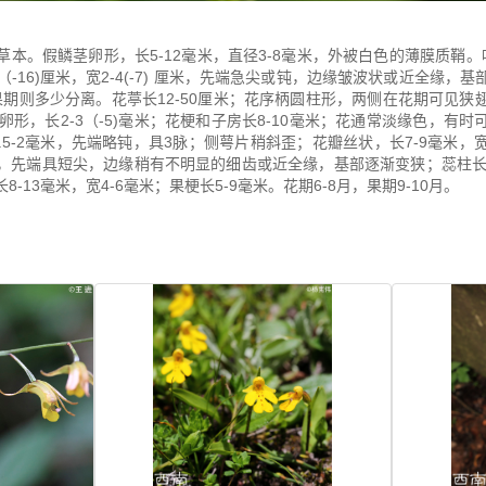
草本。假鳞茎卵形，长5-12毫米，直径3-8毫米，外被白色的薄膜质鞘
（-16)厘米，宽2-4(-7) 厘米，先端急尖或钝，边缘皱波状或近全缘
果期则多少分离。花葶长12-50厘米；花序柄圆柱形，两侧在花期可见
卵形，长2-3（-5)毫米；花梗和子房长8-10毫米；花通常淡缘色，有
.5-2毫米，先端略钝，具3脉；侧萼片稍斜歪；花瓣丝状，长7-9毫米，
毫米，先端具短尖，边缘稍有不明显的细齿或近全缘，基部逐渐变狭；蕊柱长2.
13毫米，宽4-6毫米；果梗长5-9毫米。花期6-8月，果期9-10月。