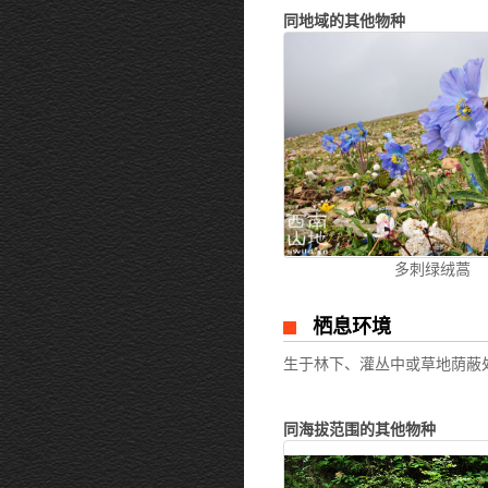
同地域的其他物种
多刺绿绒蒿
栖息环境
生于林下、灌丛中或草地荫蔽处。
同海拔范围的其他物种