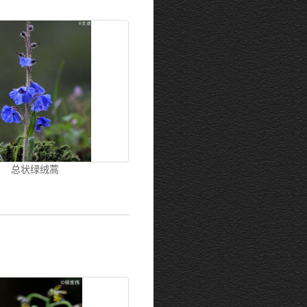
总状绿绒蒿