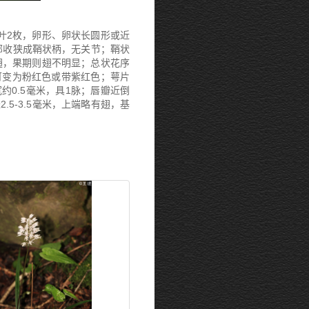
。叶2枚，卵形、卵状长圆形或近
，基部收狭成鞘状柄，无关节；鞘状
狭翅，果期则翅不明显；总状花序
时可变为粉红色或带紫红色；萼片
宽约0.5毫米，具1脉；唇瓣近倒
5-3.5毫米，上端略有翅，基