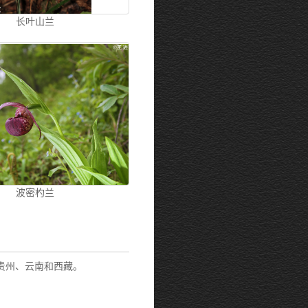
长叶山兰
波密杓兰
贵州、云南和西藏。