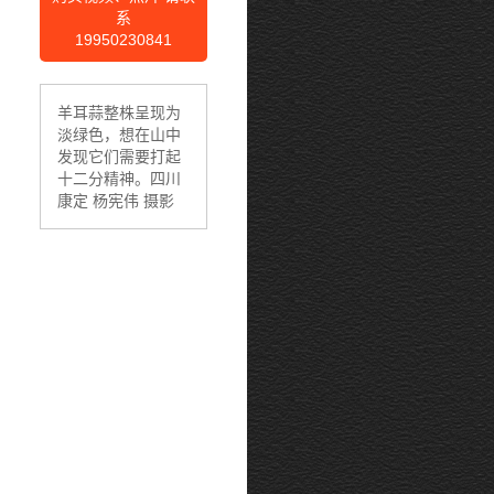
系
19950230841
羊耳蒜整株呈现为
淡绿色，想在山中
发现它们需要打起
十二分精神。四川
康定 杨宪伟 摄影