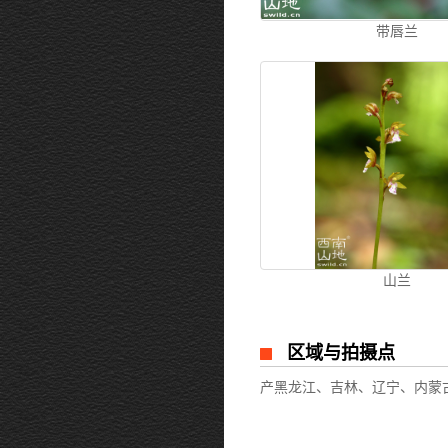
带唇兰
山兰
区域与拍摄点
产黑龙江、吉林、辽宁、内蒙