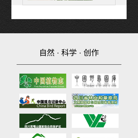
自然 · 科学 · 创作