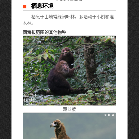
栖息环境
栖息于山地常绿阔叶林。多活动于小树和灌
木林。
同海拔范围的其他物种
藏酋猴