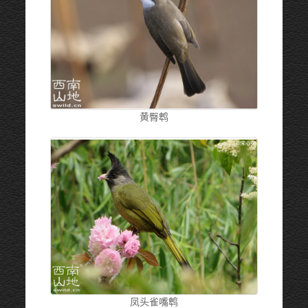
黄臀鹎
凤头雀嘴鹎