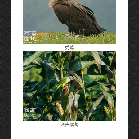
秃鹫
灰头鹦鹉