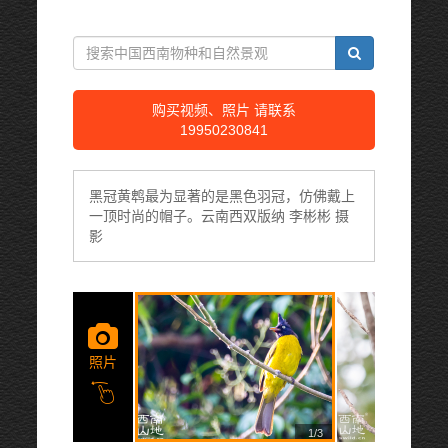
购买视频、照片 请联系
19950230841
黑冠黄鹎最为显著的是黑色羽冠，仿佛戴上
一顶时尚的帽子。云南西双版纳 李彬彬 摄
影
照片
1/3