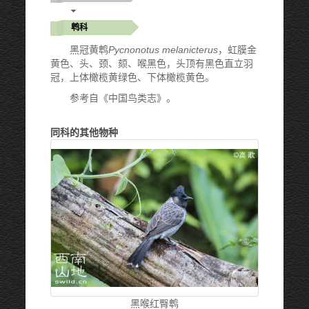
鹎科
黑冠黄鹎
Pycnonotus melanicterus
，虹膜金
黄色、头、颈、颏、喉黑色，头顶有黑色直立羽
冠，上体橄榄黄绿色、下体橄榄黄色。
参考自《中国鸟类志》。
同科的其他物种
黑喉红臀鹎