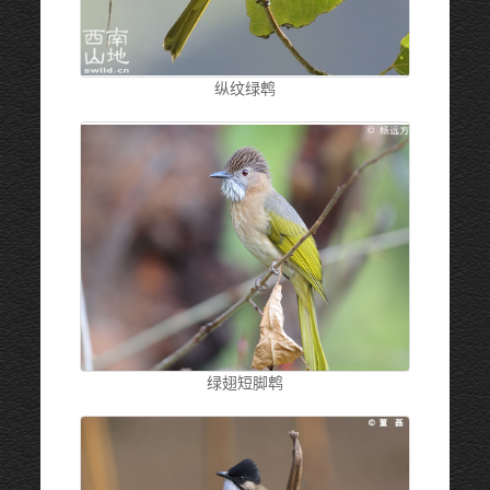
纵纹绿鹎
绿翅短脚鹎