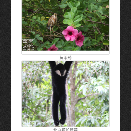
黄苇鳽
北白颊长臂猿