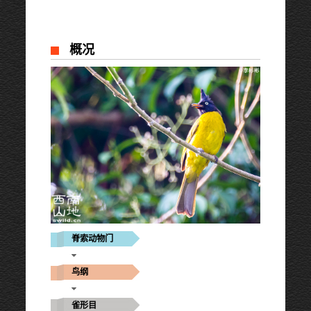
概况
脊索动物门
鸟纲
雀形目