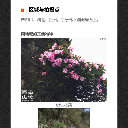
区域与拍摄点
产四川、湖北、贵州。生于林下潮湿岩石上。
同地域的其他物种
树生杜鹃