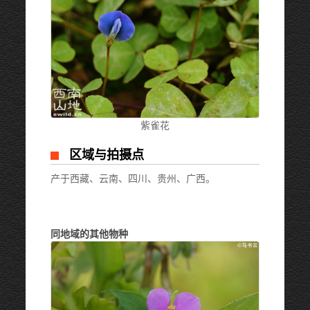
紫雀花
区域与拍摄点
产于西藏、云南、四川、贵州、广西。
同地域的其他物种