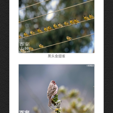
黑头金翅雀