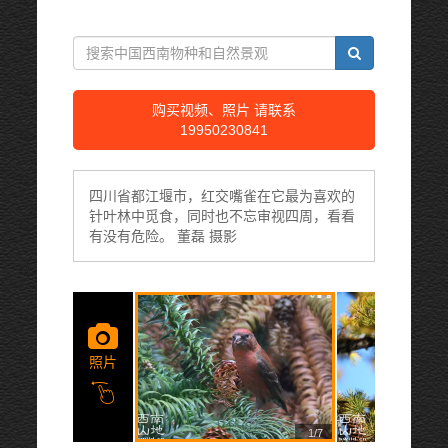
购买视频、照片 请联系
19950230841
四川省都江堰市，红交嘴雀在它最为喜欢的
针叶林中觅食，同时也不忘审视四周，看看
有没有危险。 董磊 摄影
照片
1/7