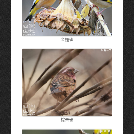
金翅雀
棕朱雀