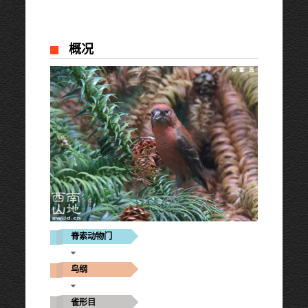
概况
脊索动物门
鸟纲
雀形目