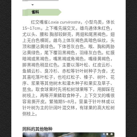
雀科
红交嘴雀
Loxia curvirostra
，小型鸟类，体长
15~17cm。上下嘴先端交叉。雄鸟通体朱红色，
尤以头、腰和 胸部较鲜亮，两翅和尾黑褐色，翅
上无白色横斑。雌鸟上体灰褐色具暗色纵纹，头
顶和腰沾黄绿色。下体苍灰白色，喉、胸和两胁
沾黄绿色，尾下覆羽黑褐色，羽缘灰白色。虹膜
暗褐或黑褐色，嘴黑褐或角褐色，嘴缘黄褐色，
脚黑褐色稍显红色。主要以落叶松、红皮云杉、
鱼鳞云杉、臭冷杉、赤松等针叶树种子为食，尤
其喜吃落叶松子，也吃红松子、榛子、树叶、花
序、浆果等其他树木和灌木种子和果实及草子、
昆虫。取食球果时先将松树球果啄下，用脚踩在
树枝上，再啄开果鳞取食种子，上下交叉的嘴很
容易撕开皮。繁殖期5~8月。营巢于针叶林或以
针叶树为主的针阔叶混交林，有球果的高大松树
侧枝上。
同科的其他物种