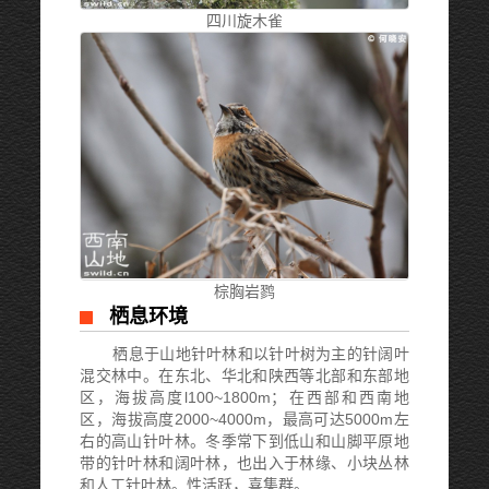
四川旋木雀
棕胸岩鹨
栖息环境
栖息于山地针叶林和以针叶树为主的针阔叶
混交林中。在东北、华北和陕西等北部和东部地
区，海拔高度l100~1800m；在西部和西南地
区，海拔高度2000~4000m，最高可达5000m左
右的高山针叶林。冬季常下到低山和山脚平原地
带的针叶林和阔叶林，也出入于林缘、小块丛林
和人工针叶林。性活跃，喜集群。