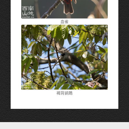
血雀
褐背鹟鵙