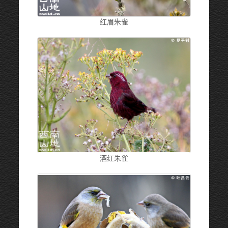
红眉朱雀
酒红朱雀