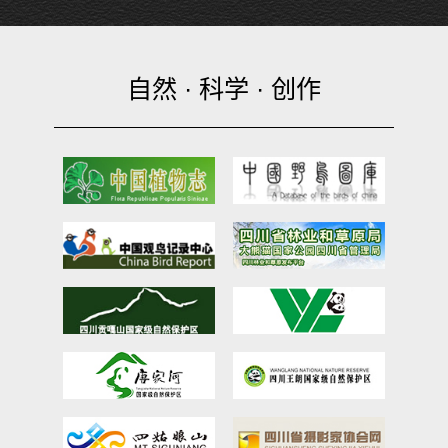
自然 · 科学 · 创作