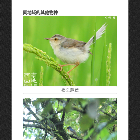
同地域的其他物种
褐头鹪莺