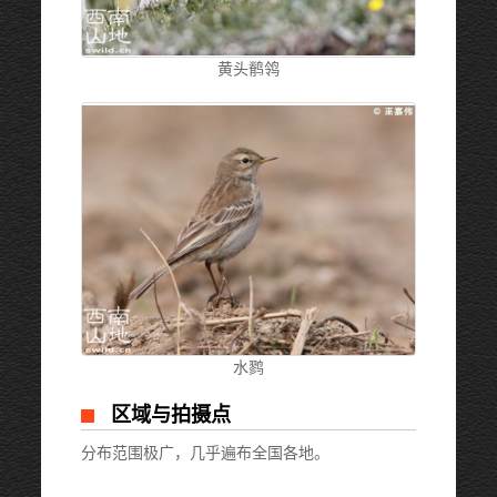
黄头鹡鸰
水鹨
区域与拍摄点
分布范围极广，几乎遍布全国各地。