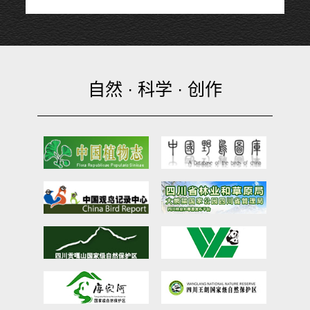
自然 · 科学 · 创作