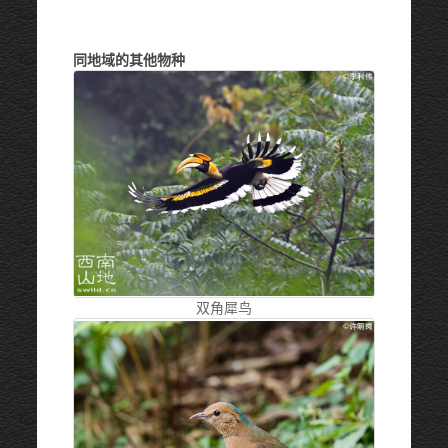
同地域的其他物种
双角犀鸟