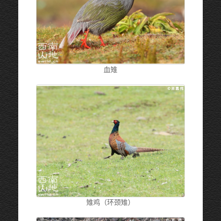
血雉
雉鸡（环颈雉）