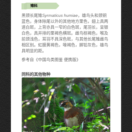
雉科
黑颈长尾雉
Syrmaticus humiae
，雄鸟头和颈铜
蓝色，身体除尾以外的其他地方栗色，翅上具两
道白斑，上背亦具一窄的白色斑，尾羽长，呈银
白色，具并排的栗褐色横斑。雌鸟棕褐色，喉及
前颈浅色，耳羽不具深色斑，与其他长尾雉雌鸟
相区别。虹膜黄褐色，喙褐色，脚铅灰色，雄鸟
具明显的距。
参考自《中国鸟类图鉴 便携版》
同科的其他物种