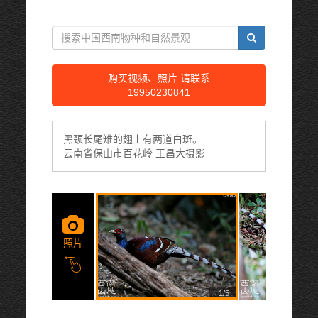
购买视频、照片 请联系
19950230841
黑颈长尾雉的翅上有两道白斑。
云南省保山市百花岭 王昌大摄影
照片
1/5