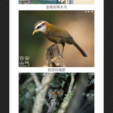
金喉拟啄木鸟
棕颈钩嘴鹛