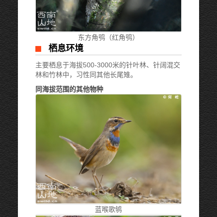
东方角鸮（红角鸮）
栖息环境
主要栖息于海拔500-3000米的针叶林、针阔混交
林和竹林中，习性同其他长尾雉。
同海拔范围的其他物种
蓝喉歌鸲