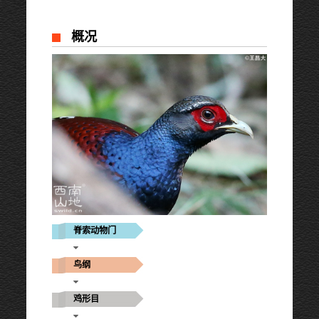
概况
脊索动物门
鸟纲
鸡形目