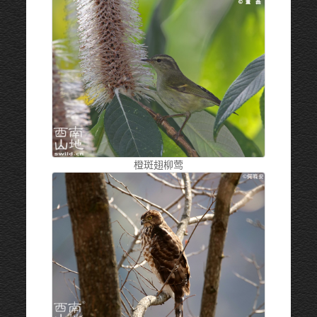
橙斑翅柳莺