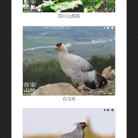
四川山鹧鸪
白马鸡