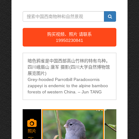
购买视频、照片 请联系
19950230841
暗色鸦雀是中国西部高山竹林的特有鸟种。
四川峨眉山 唐军 摄影(四川大学自然博物馆
展览图片)
Grey-hooded Parrotbill Paradoxornis
zappeyi is endemic to the alpine bamboo
forests of western China. – Jun TANG
照片