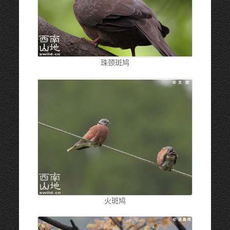
珠颈斑鸠
火斑鸠