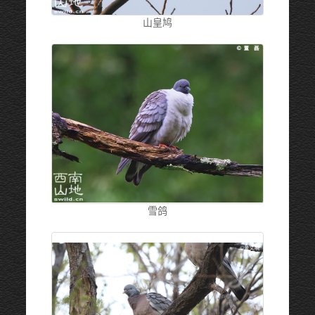
山皇鸠
雪鸽