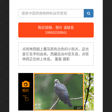
购买视频、照片 请联系
19950230841
点斑林鸽翅上覆羽具有白色的小斑点，这也
是它名字的由来。西藏自治州亚东县，点斑
林鸽正在树上休息。 董磊 摄影
照片
1/7