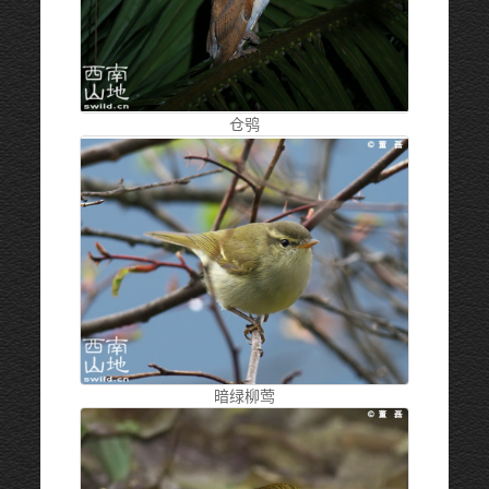
仓鸮
暗绿柳莺