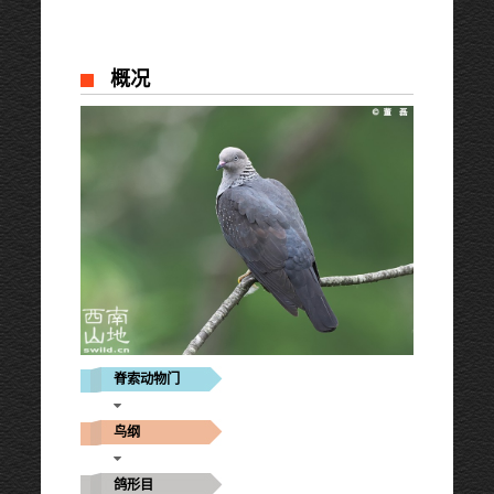
概况
脊索动物门
鸟纲
鸽形目