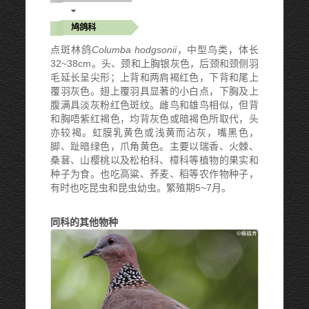
鸠鸽科
点斑林鸽
Columba hodgsonii
，中型鸟类，体长
32~38cm。头、颈和上胸银灰色，后颈和颈侧羽
毛延长呈尖形；上背和两肩褐红色，下背和尾上
覆羽灰色。翅上覆羽具显著的小白点，下胸及上
腹满具淡灰粉红色斑纹。雌鸟和雄鸟相似，但背
和胸唔紫红褐色，均背灰色或暗褐色所取代，头
亦较褐。虹膜乳黄色或浅黄而沾灰，嘴黑色，
脚、趾暗绿色，爪角黄色。主要以瑞香、火棘、
桑葚、山樱桃以及松柏科、樟科等植物的果实和
种子为食。也吃高粱、荞麦、稻等农作物种子，
有时也吃昆虫和昆虫幼虫。繁殖期5~7月。
同科的其他物种