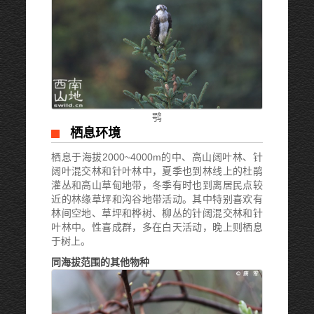
鹗
栖息环境
栖息于海拔2000~4000m的中、高山阔叶林、针
阔叶混交林和针叶林中，夏季也到林线上的杜鹃
灌丛和高山草甸地带，冬季有时也到离居民点较
近的林缘草坪和沟谷地带活动。其中特别喜欢有
林间空地、草坪和桦树、柳丛的针阔混交林和针
叶林中。性喜成群，多在白天活动，晚上则栖息
于树上。
同海拔范围的其他物种