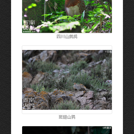
四川山鹧鸪
斑翅山鹑