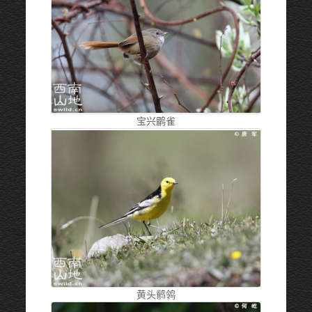
宝兴鹛雀
黄头鹡鸰