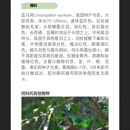
雉科
蓝马鸡
Crossoptilon auritum
，我国特产鸟类，大
型鸡类，体长75~100cm。通体蓝灰色，羽毛披
散如毛发；头侧裸露无羽，绯红色；耳羽簇白
色，长而硬，显著的突出于头颈之上；中央尾羽
特长，高翘于其他尾羽之上，羽枝披散下垂如马
尾，外侧尾羽基部白色，嘴淡红色，脚珊瑚红
色。雌鸟羽色与雄鸟相似，但头侧露出部小，脚
不具距或仅具距的痕迹。虹膜金黄色，跗蹠和趾
珊瑚红色。主要以植物的芽、茎、叶、根、花
蕾、果实和种子为食。繁殖期4~7月，3月末即开
始分散成对，配对期间雄鸡常因争偶而发生殴
斗。
同科的其他物种