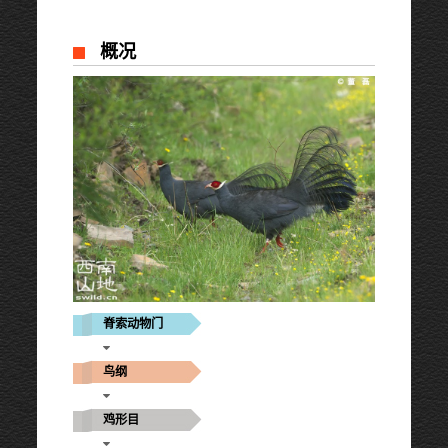
概况
脊索动物门
鸟纲
鸡形目