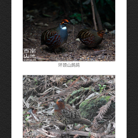
环颈山鹧鸪