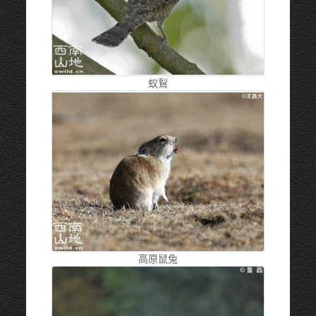
蚁鴷
高原鼠兔