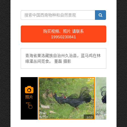
购买视频、照片 请联系
19950230841
青海省果洛藏族自治州久治县，蓝马鸡在林
缘灌丛间觅食。 董磊 摄影
照片
1/13