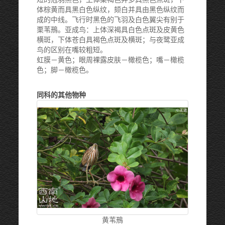
体棕黄而具黑白色纵纹，颏白并具由黑色纵纹而
成的中线。飞行时黑色的飞羽及白色翼尖有别于
栗苇鳽。亚成鸟：上体深褐具白色点斑及皮黄色
横斑，下体苍白具褐色点斑及横斑；与夜鹭亚成
鸟的区别在嘴较粗短。
虹膜－黄色；眼周裸露皮肤－橄榄色；嘴－橄榄
色；脚－橄榄色。
同科的其他物种
黄苇鳽