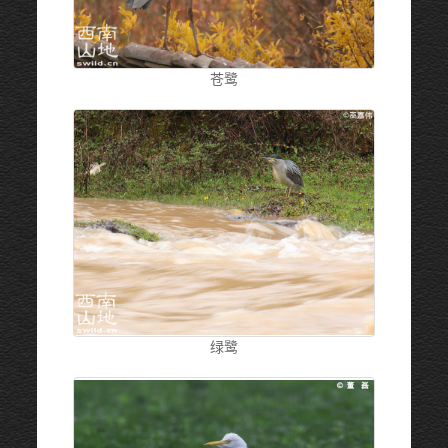
苍鹭
绿鹭