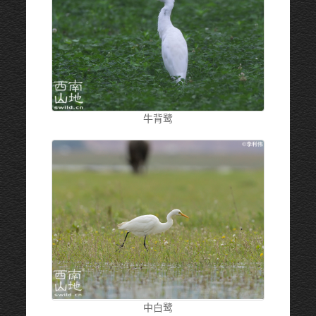
牛背鹭
中白鹭