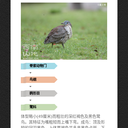
脊索动物门
鸟纲
鹈形目
鹭科
体型略小(49厘米)而粗壮的深红褐色及黑色鹭
鸟。其特征为嘴粗短而上嘴下弯。成鸟：顶及形
短的冠羽黑色，上体栗褐色并多具黑色点斑，下