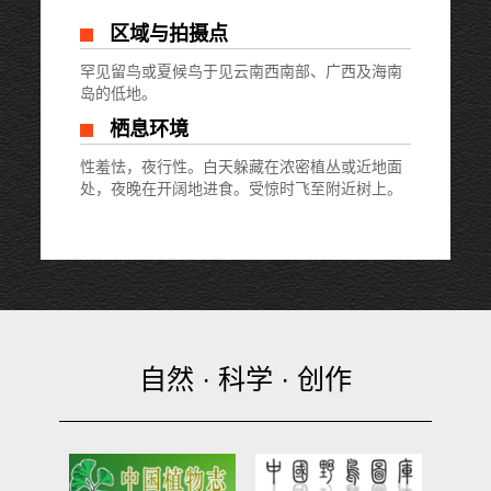
区域与拍摄点
罕见留鸟或夏候鸟于见云南西南部、广西及海南
岛的低地。
栖息环境
性羞怯，夜行性。白天躲藏在浓密植丛或近地面
处，夜晚在开阔地进食。受惊时飞至附近树上。
自然 · 科学 · 创作