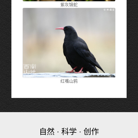
紫灰锦蛇
红嘴山鸦
自然 · 科学 · 创作